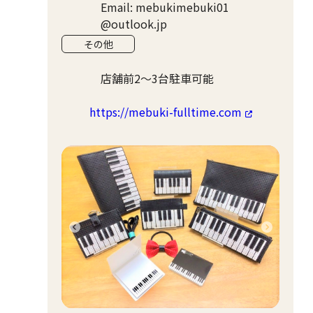
Email: mebukimebuki01
@outlook.jp
その他
店舗前2～3台駐車可能
https://mebuki-fulltime.com