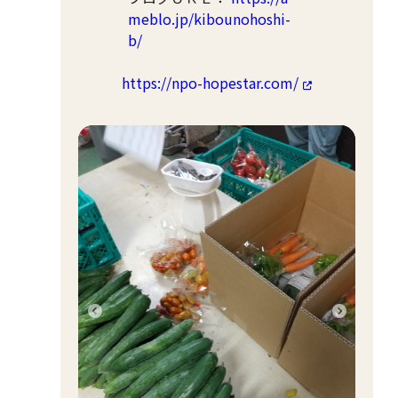
meblo.jp/kibounohoshi-
b/
https://npo-hopestar.com/