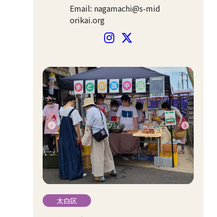
Email: nagamachi@s-mid
orikai.org
太白区